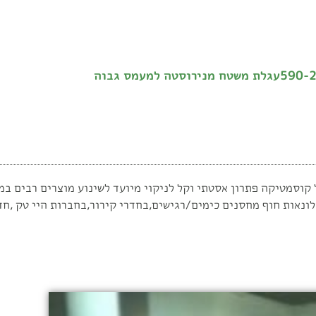
גלת משטח מנירוסטה למעמס גבוה
מ
ונאות חוף
מחסנים כימים/רגישים,בחדרי קירור,בחברות היי טק ,חד