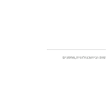
לים ,וטרינרים,חברות תרופות וביוטכנולוגיה,מחסנים