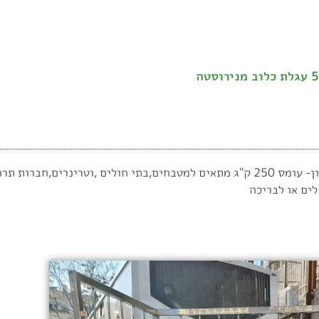
וסטה
עגלת כלוב עשויה מנירוסטה -2 מדפים קבועים- עם גלגלי אוקולון- עומס 250 ק"ג מתאים למטבחים,בתי חו
לים או לבריכה