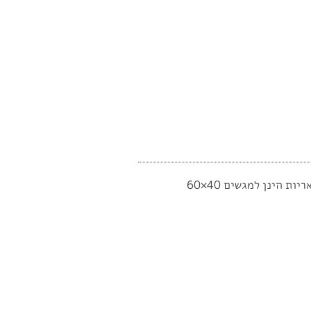
עגלות מנירוסטה לפינוי מגשים ברשת בתי קפה ניתן ל12,16,18 מגשים. ניתן לשנות את כמות המגשים וגובה העגלה. אופציות פופולאריות הינן למגשים 40×60