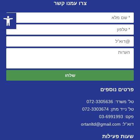
צרו עמנו קשר
פתח סרגל
שלחו
פרטים נוספים
טל' משרד: 072-3305636
טל' נייד מתן: 072-3303674
פקס: 03-6991993
דוא''ל: ortanltd@gmail.com
שעות פעילות