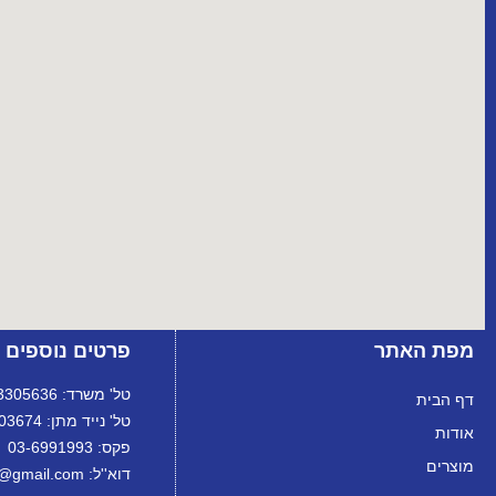
מפת האתר
פרטים נוספים
טל' משרד: 072-3305636
דף הבית
טל' נייד מתן: 072-3303674
אודות
פקס: 03-6991993
מוצרים
דוא''ל: ortanltd@gmail.com