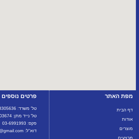
מפת האתר
פרטים נוספים
טל' משרד: 072-3305636
דף הבית
טל' נייד מתן: 072-3303674
אודות
פקס: 03-6991993
מוצרים
דוא''ל: ortanltd@gmail.com
מבצעים